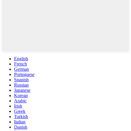
English
French
German
Portuguese
Spanish
Russian
Japanese
Korean
Arabic
Irish
Greek
Turkish
Italian
Danish