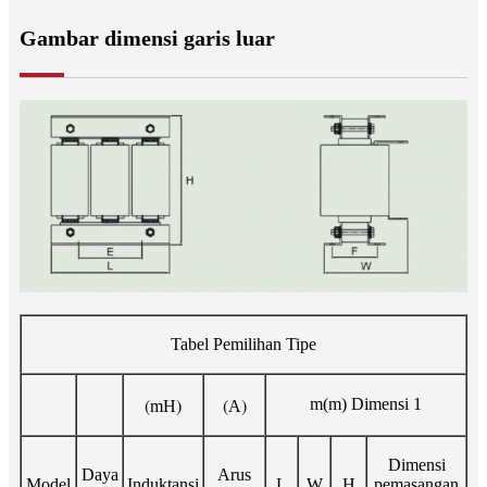
Gambar dimensi garis luar
Tabel Pemilihan Tipe
(
)
(
)
m(m) Dimensi 1
mH
A
Dimensi
Daya
Arus
Model
Induktansi
L
W
H
pemasangan